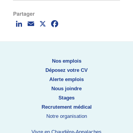
Li
E
X
F
n
m
a
k
ai
c
e
l
e
dI
b
Nos emplois
n
o
Déposez votre CV
o
Alerte emplois
k
Nous joindre
Stages
Recrutement médical
Notre organisation
Vivre en Chaudière-Appalaches