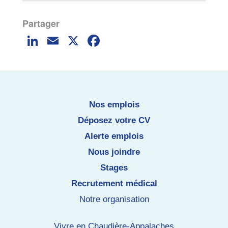
Li
E
X
F
n
m
a
k
ai
c
e
l
e
dI
b
Nos emplois
n
o
Déposez votre CV
o
Alerte emplois
k
Nous joindre
Stages
Recrutement médical
Notre organisation
Vivre en Chaudière-Appalaches