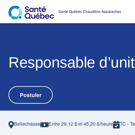
Responsable d’uni
Postuler
|
Bellechasse
Entre 29,12 $ et 45,20 $/heure
TC - T