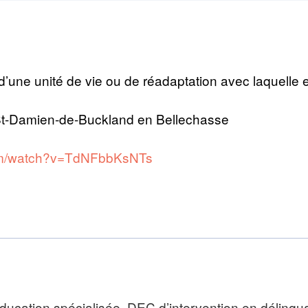
’une unité de vie ou de réadaptation avec laquelle el
e St-Damien-de-Buckland en Bellechasse
com/watch?v=TdNFbbKsNTs
cation spécialisée, DEC d’intervention en délinqua