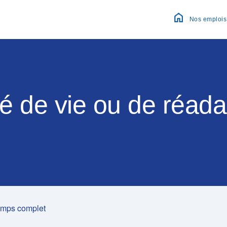
Nos emplois
Soins 
Assis
Admini
té de vie ou de réa
Santé
Perso
Pharm
emps complet